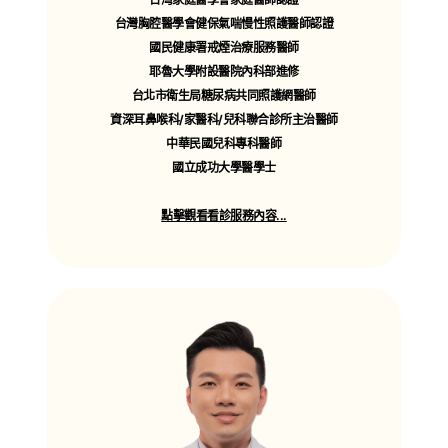
汗斑/香港腳/體癬/足癬/灰指甲
台灣胸腔醫學會健保氣喘慢性照護醫師認證
蜂窩性組織炎/皮膚乾癢
國民健康署戒煙治療服務醫師
蕁麻疹/帶狀疱疹/唇疱疹等
成人一般外傷處理
耶魯大學附設醫院內科部進修
傷口換藥/動物咬傷/燙傷處理
台北市衛生局糖尿病共同照護網醫師
成人慢性疾病
資深耳鼻喉科/家醫科/兒科聯合診所主治醫師
高血壓/糖尿病/高血脂/痛風
中華民國兒科專科醫師
攝護腺肥大/貧血/睡眠障礙/焦慮
國立成功大學醫學士
便秘/痔瘡/胃食道逆流等
點擊觀看看診服務內容...
陳昶元 醫師