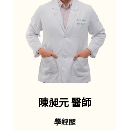
兒童與青少年健康照護
兒童常規公費疫苗、自費疫苗
兒童健康檢查及生長發展評估
新生兒及兒童疾病
耳鼻喉疾病/腸胃道疾病/泌尿道感染等
兒童過敏免疫疾病
異位性皮膚炎/氣喘/過敏性鼻炎
新生兒、兒童青少年一般皮膚病
尿布疹/熱疹/脂漏性皮膚炎/青春痘
接觸性皮膚炎/蚊蟲叮咬/病毒疹
蕁麻疹/水痘/包皮龜頭炎等
成人健康照護
成人公費疫苗、自費疫苗
陳昶元 醫師
國健署成人預防保健服務、自費健康檢查
國健署大腸癌糞便篩檢服務
成人急性病
學經歷
耳鼻喉疾病/腸胃炎/泌尿道感染/頭痛/酸痛等
成人過敏性疾病