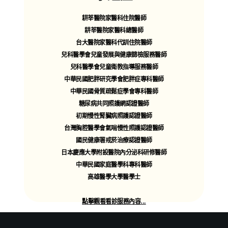
國健署戒煙治療服務
成人急性病
耕莘醫院家醫科住院醫師
耳鼻喉疾病/腸胃炎/泌尿道感染/頭痛/酸痛等
耕莘醫院家醫科總醫師
成人過敏性疾病
台大醫院家醫科代訓住院醫師
過敏性鼻炎/氣喘/異位性皮膚炎
兒科醫學會兒童發展與健康篩檢服務醫師
成人一般皮膚病
兒科醫學會兒童衛教指導服務醫師
青春痘/頭皮屑/脂漏性皮膚炎
中華民國肥胖研究學會肥胖症專科醫師
汗斑/香港腳/體癬/足癬/灰指甲
中華民國骨質疏鬆症學會專科醫師
蜂窩性組織炎/皮膚乾癢
蕁麻疹/帶狀疱疹/唇疱疹等
糖尿病共同照護網認證醫師
成人一般外傷處理
初期慢性腎臟病照護認證醫師
傷口換藥/動物咬傷/燙傷處理
台灣胸腔醫學會氣喘慢性照護認證醫師
成人慢性疾病
國民健康署戒菸治療認證醫師
高血壓/糖尿病/高血脂/痛風
日本慶應大學附設醫院內分泌科研修醫師
攝護腺肥大/貧血/睡眠障礙/焦慮
中華民國家庭醫學科專科醫師
便秘/痔瘡/胃食道逆流等
高雄醫學大學醫學士
點擊觀看看診服務內容...