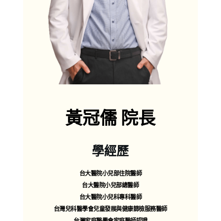
新生兒及兒童疾病
耳鼻喉疾病/腸胃道疾病/泌尿道感染等
兒童過敏免疫疾病
異位性皮膚炎/氣喘/過敏性鼻炎
新生兒、兒童青少年一般皮膚病
尿布疹/熱疹/脂漏性皮膚炎/青春痘
接觸性皮膚炎/蚊蟲叮咬/病毒疹
蕁麻疹/水痘/包皮龜頭炎等
成人健康照護
黃冠儒 院長
成人公費疫苗、自費疫苗
國健署成人預防保健服務、自費健康檢查
國健署大腸癌糞便篩檢服務
學經歷
國健署戒煙治療服務
成人急性病
台大醫院小兒部住院醫師
耳鼻喉疾病/腸胃炎/泌尿道感染/頭痛/酸痛等
成人過敏性疾病
台大醫院小兒部總醫師
過敏性鼻炎/氣喘/異位性皮膚炎
台大醫院小兒科專科醫師
成人一般皮膚病
台灣兒科醫學會兒童發展與健康篩檢服務醫師
青春痘/頭皮屑/脂漏性皮膚炎
台灣家庭醫學會家庭醫師認證