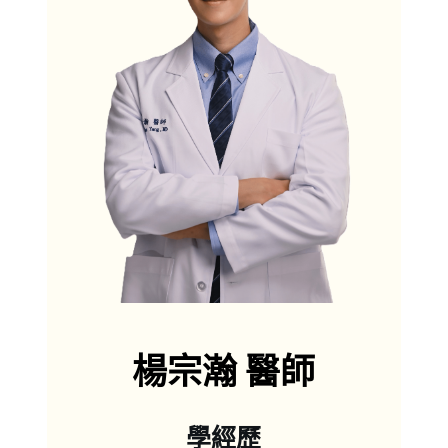
楊宗瀚 醫師
兒童與青少年健康照護
兒童常規公費疫苗、自費疫苗
兒童健康檢查及生長發展評估
新生兒及兒童疾病
耳鼻喉疾病/腸胃道疾病/泌尿道感染等
兒童過敏免疫疾病
異位性皮膚炎/氣喘/過敏性鼻炎
新生兒、兒童青少年一般皮膚病
尿布疹/熱疹/脂漏性皮膚炎/青春痘
接觸性皮膚炎/蚊蟲叮咬/病毒疹
蕁麻疹/水痘/包皮龜頭炎等
成人健康照護
楊宗瀚 醫師
成人公費疫苗、自費疫苗
國健署成人預防保健服務、自費健康檢查
學經歷
國健署大腸癌糞便篩檢服務