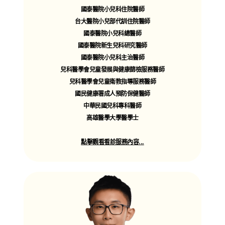
國泰醫院小兒科住院醫師
過敏性鼻炎/氣喘/異位性皮膚炎
成人一般皮膚病
台大醫院小兒部代訓住院醫師
青春痘/頭皮屑/脂漏性皮膚炎
國泰醫院小兒科總醫師
汗斑/香港腳/體癬/足癬/灰指甲
國泰醫院新生兒科研究醫師
蜂窩性組織炎/皮膚乾癢
國泰醫院小兒科主治醫師
蕁麻疹/帶狀疱疹/唇疱疹等
兒科醫學會兒童發展與健康篩檢服務醫師
成人一般外傷處理
兒科醫學會兒童衛教指導服務醫師
傷口換藥/動物咬傷/燙傷處理
成人慢性疾病
國民健康署成人預防保健醫師
高血壓/糖尿病/高血脂/痛風
中華民國兒科專科醫師
攝護腺肥大/貧血/睡眠障礙/焦慮
高雄醫學大學醫學士
便秘/痔瘡/胃食道逆流等
點擊觀看看診服務內容...