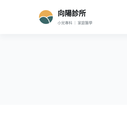
跳
向陽診所
至
主
小兒專科 ｜ 家庭醫學
要
內
容