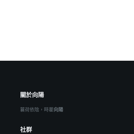
關於向陽
蘘荷依陰，時藿
向陽
社群