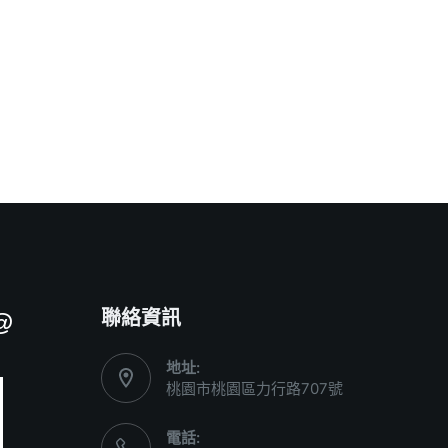
聯絡資訊
@
地址:
桃園市桃園區力行路707號
電話: