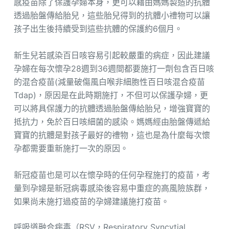
感疫苗除了保護孕婦本身，更可以藉由媽媽製造的抗體
透過胎盤傳給胎兒，這些胎兒得到的抗體小禮物可以讓
孩子出生後持續受到這些抗體的保護約6個月。
新生兒若感染百日咳容易引起較嚴重的病症，因此建議
孕婦在每次懷孕28週到36週間都要施打一劑包含百日咳
的混合疫苗(減量破傷風白喉非細胞性百日咳混合疫苗
Tdap)，原因是在此時期施打，不但可以保護孕婦，更
可以將具保護力的抗體透過胎盤傳給胎兒，增強寶寶的
抵抗力，免於百日咳細菌的感染。媽媽經由胎盤傳遞給
寶寶的抗體是對孩子最好的禮物，這也是為什麼每次懷
孕都需要重新施打一次的原因。
新冠疫苗也是可以在懷孕時的任何孕程施打的疫苗，考
量到孕婦是新冠病毒感染後容易中重症的高風險族群，
如果尚未施打過疫苗的孕婦建議施打疫苗。
呼吸道融合病毒（RSV，Respiratory Syncytial