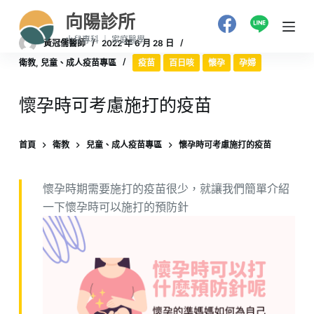
跳
向陽診所
至
小兒專科 ｜ 家庭醫學
黃冠儒醫師
2022 年 6 月 28 日
主
衛教
,
兒童、成人疫苗專區
疫苗
百日咳
懷孕
孕婦
要
內
懷孕時可考慮施打的疫苗
容
首頁
衛教
兒童、成人疫苗專區
懷孕時可考慮施打的疫苗
懷孕時期需要施打的疫苗很少，就讓我們簡單介紹
一下懷孕時可以施打的預防針