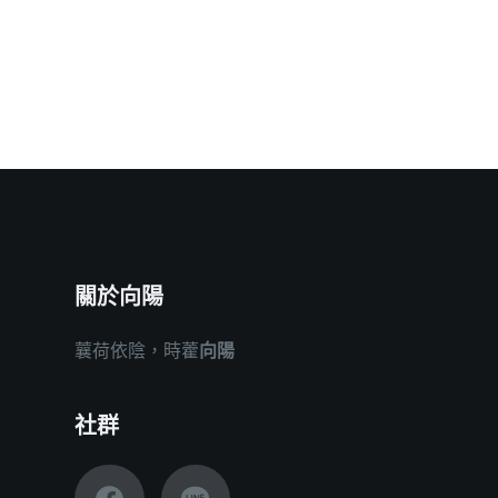
關於向陽
蘘荷依陰，時藿
向陽
社群