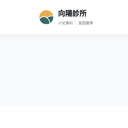
跳
向陽診所
至
主
小兒專科 ｜ 家庭醫學
要
內
容