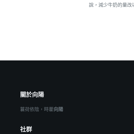
說，減少牛奶的量改
關於向陽
蘘荷依陰，時藿
向陽
社群