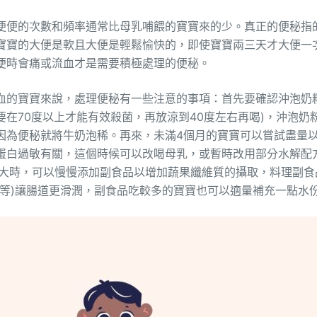
便便的次數和頻率通常比母乳哺餵的寶寶來的少。真正的便秘指
寶寶的大便是軟且大便是輕鬆愉快的，即使寶寶兩三天才大便一
便時會痛或流血才是需要積極處理的便秘。
血的寶寶來說，處理便秘有一些注意的事項：首先要確認沖泡奶
要在70度以上才能有效殺菌，再放涼到40度左右再喝)，沖泡奶
因為便秘就將牛奶泡稀。再來，未滿4個月的寶寶可以嘗試盡量
蛋白過敏有關，這個時候可以改喝母乳，或暫時改用部分水解配
月大時，可以慢慢添加副食品以增加蔬果纖維質的攝取，料理副食
油等)讓腸道更滑潤，副食品吃較多的寶寶也可以適量補充一點水