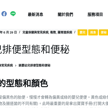
最新消息
關於我們
服務項目
 年 6 月 29 日
兒童保健與常見疾病
,
衛教
,
腸胃道疾病
嬰兒
挑食
便秘
兒排便型態和便秘
與常見疾病
談嬰幼兒排便型態和便秘
的型態和顏色
是偏黑色的胎便，慢慢才會轉為偏黃或綠的嬰兒便便。黃色或綠
物及腸道菌的不同有關)。此時最重要的是拿出寶寶手冊(打開大