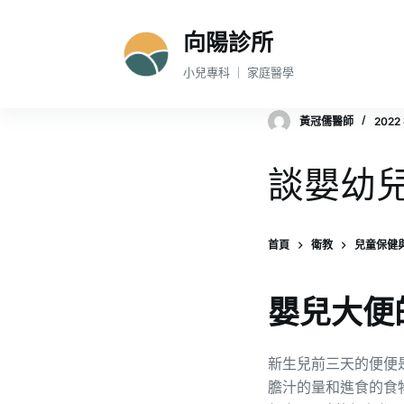
跳
向陽診所
至
主
小兒專科 ｜ 家庭醫學
要
內
黃冠儒醫師
2022
容
談嬰幼
首頁
衛教
兒童保健
嬰兒大便
新生兒前三天的便便
膽汁的量和進食的食