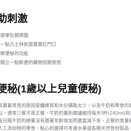
助刺激
輕按摩肚臍周圍
沾一點凡士林刺激寶寶肛門口
緩解便秘的功能
會開立一點軟便的藥物短期使用
便秘(1歲以上兒童便秘)
其實最常見的原因是纖維質和水份攝取太少，以及牛奶和零食的
，通常三餐才是正餐，牛奶的量則建議維持每天1杯(240ml)到2杯
每日喝牛奶的總量沒有隨著年齡增加而適當減下來，正餐的食量
人工添加物的零食，點心的選擇可考慮水果或各類天然食材製品