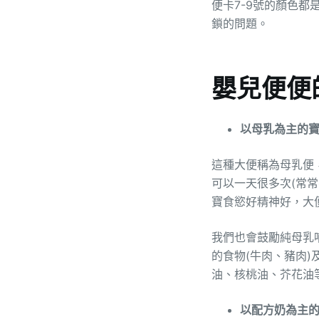
便卡7-9號的顏色
鎖的問題。
嬰兒便便
以母乳為主的
這種大便稱為母乳便
可以一天很多次(常
寶食慾好精神好，大
我們也會鼓勵純母乳
的食物(牛肉、豬肉)
油、核桃油、芥花油
以配方奶為主