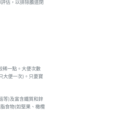
師評估，以排除膽道閉
較稀一點。大便次數
只大便一次)。只要寶
。
菇等)及富含鐵質和鋅
油脂食物(如堅果、橄欖