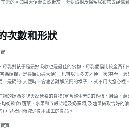
都是正常的。如果大便偏白或偏灰，需要照相及保留尿布帶去給醫
的次數和形狀
寶寶
，母乳對孩子是最好吸收也是最佳的食物，母乳便偏比較金黃和
常有媽媽描述是邊餵奶邊大便)；也可以很多天才便一次(甚至一週
便不是硬的(大便時不會痛苦難解哭鬧的樣子)，就不用太擔心喔
哺餵的媽媽多吃天然營養的食物(富含維生素D的雞蛋、鮭魚、蘑
及均衡飲食(蔬菜、水果和五殼雜糧及奶蛋類)及適量攝取含好的
等)，以及同時減少食用加工的食品。
的寶寶