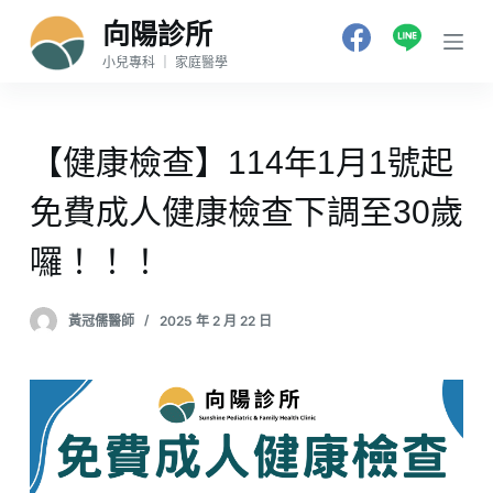
跳
向陽診所
至
小兒專科 ｜ 家庭醫學
主
要
內
【健康檢查】114年1月1號起
容
免費成人健康檢查下調至30歲
囉！！！
黃冠儒醫師
2025 年 2 月 22 日