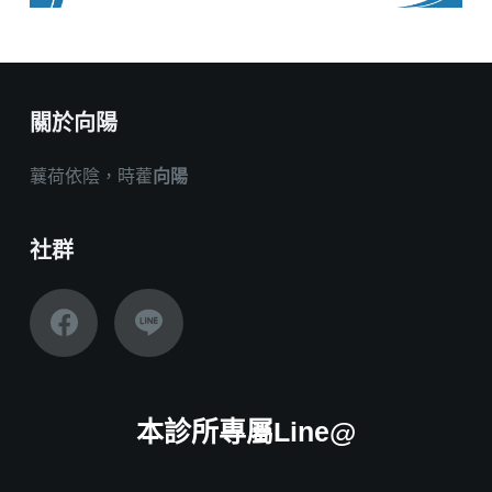
關於向陽
蘘荷依陰，時藿
向陽
社群
本診所專屬Line@