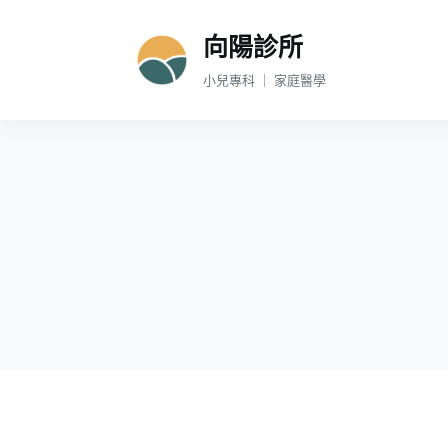
跳
向陽診所
至
主
小兒專科 ｜ 家庭醫學
要
內
容