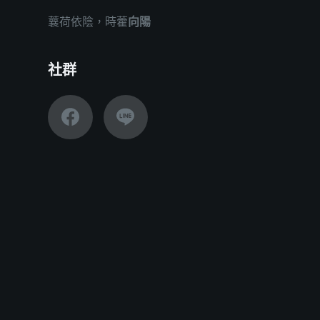
蘘荷依陰，時藿
向陽
社群