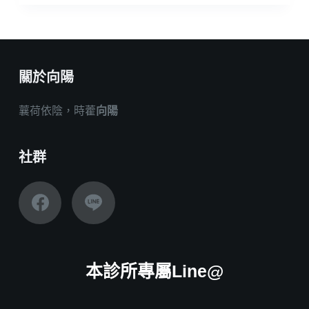
關於向陽
蘘荷依陰，時藿
向陽
社群
本診所專屬Line@