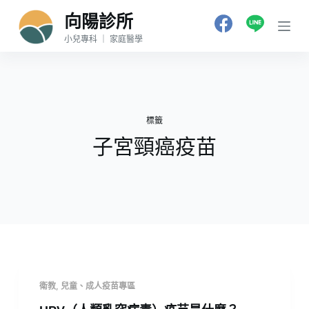
跳
向陽診所
至
小兒專科 ｜ 家庭醫學
主
要
內
容
標籤
子宮頸癌疫苗
衛教
,
兒童、成人疫苗專區