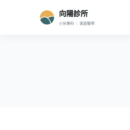
跳
向陽診所
至
主
小兒專科 ｜ 家庭醫學
要
內
容