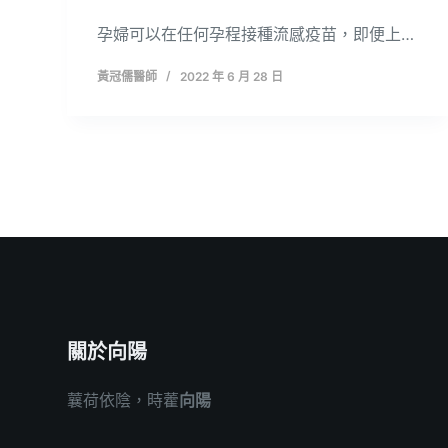
孕婦可以在任何孕程接種流感疫苗，即便上…
黃冠儒醫師
2022 年 6 月 28 日
關於向陽
蘘荷依陰，時藿
向陽