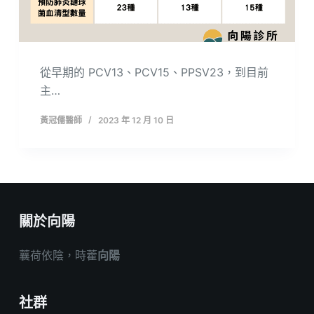
從早期的 PCV13、PCV15、PPSV23，到目前
主…
黃冠儒醫師
2023 年 12 月 10 日
關於向陽
蘘荷依陰，時藿
向陽
社群