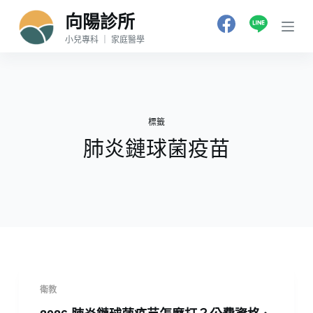
跳
向陽診所
至
小兒專科 ｜ 家庭醫學
主
要
內
容
標籤
肺炎鏈球菌疫苗
衛教