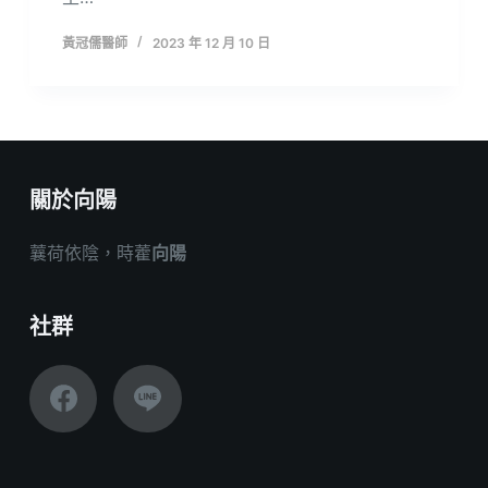
黃冠儒醫師
2023 年 12 月 10 日
關於向陽
蘘荷依陰，時藿
向陽
社群