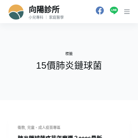
跳
向陽診所
至
小兒專科 ｜ 家庭醫學
主
要
內
容
標籤
15價肺炎鏈球菌
衛教
,
兒童、成人疫苗專區